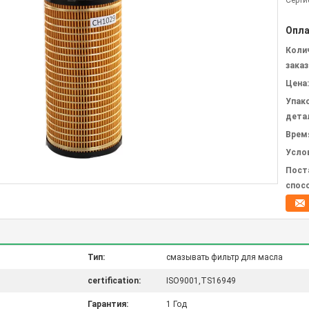
Серти
Опла
Коли
заказ
Цена:
Упак
дета
Врем
Усло
Пост
спос
Тип:
смазывать фильтр для масла
certification:
ISO9001,TS16949
Гарантия:
1 Год