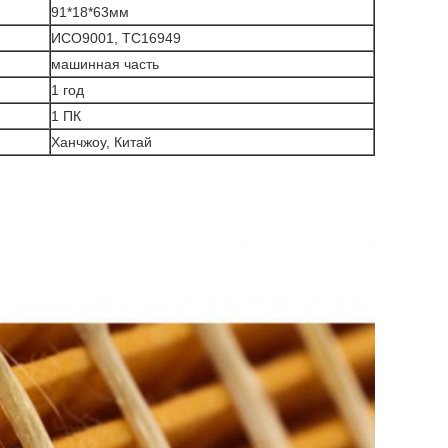
91*18*63мм
ИСО9001, ТС16949
машинная часть
1 год
1 ПК
Ханчжоу, Китай