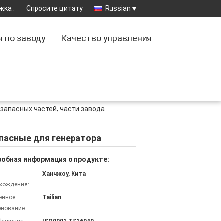
жка :
Спросите цитату
Russian
я по заводу
Качество управления
запасных частей, части завода
пасные для генератора
обная информация о продукте:
Ханчжоу, Кита
хождения:
енное
Tailian
нование: