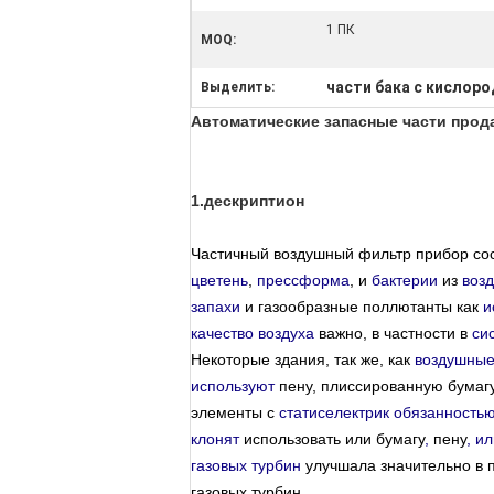
1 ПК
MOQ:
части бака с кислор
Выделить:
Автоматические запасные части прод
1.дескриптион
Частичный воздушный фильтр прибор с
цветень
,
прессформа
, и
бактерии
из
воз
запахи
и газообразные поллютанты как
и
качество воздуха
важно, в частности в
си
Некоторые здания, так же, как
воздушные
используют
пену, плиссированную бумаг
элементы с
статиселектрик обязанность
клонят
использовать или бумагу
,
пену
, и
газовых турбин
улучшала значительно в 
газовых турбин.