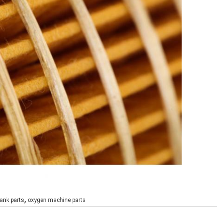
,
ank parts
oxygen machine parts