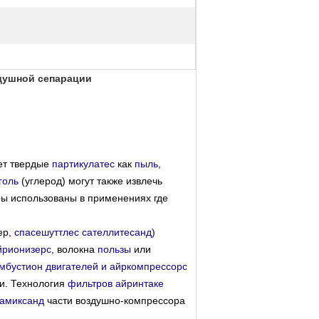
здушной сепарации
ет твердые
партикулатес
как
пыль
,
голь
(углерод) могут также извлечь
ы использованы в применениях где
ер,
спасешуттлес
сателлитесанд
)
йрионизерс,
волокна
пользы
или
мбустион двигателей и
айркомпрессорс
ти. Технология
фильтров айринтаке
амиксанд
части воздушно-компрессора