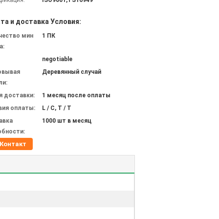
фикация:
ISO9001,TS16949
та и доставка Условия:
чество мин
1 ПК
а:
negotiable
овывая
Деревянный случай
ли:
я доставки:
1 месяц после оплаты
вия оплаты:
L / C, T / T
авка
1000 шт в месяц
обности:
Контакт