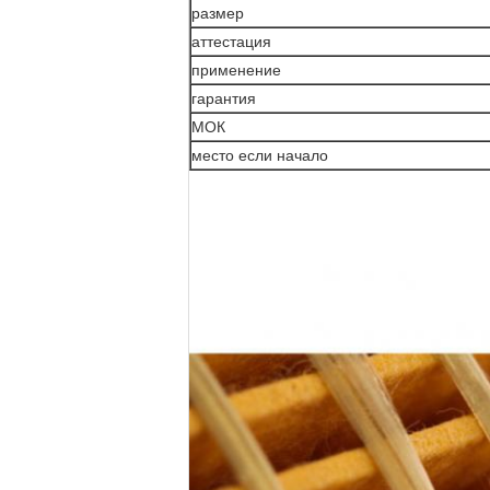
размер
аттестация
применение
гарантия
МОК
место если начало