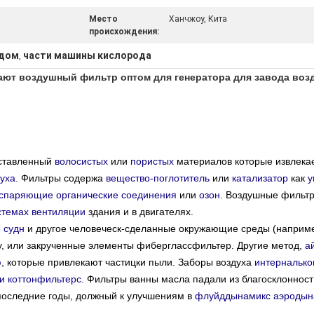
Место
Ханчжоу, Кита
происхождения:
одом
части машины кислорода
,
ают воздушный фильтр оптом для генератора для завода во
оставленный
волосистых
или
пористых
материалов которые извлека
духа
. Фильтры содержа
вещество-поглотитель
или
катализатор
как
у
спаряющие органические соединения
или
озон
. Воздушные фильтр
стемах вентиляции
здания и в двигателях.
 судн
и другое человеческ-сделанные окружающие среды (наприм
у, или закрученные элементы фиберглассфильтер. Другие метод,
а
ю
, которые привлекают частицки пыли. Заборы воздуха
интерналько
ли
коттонфильтерс
. Фильтры ванны масла падали из благосклоннос
последние годы, должный к улучшениям в
флуйддынамикс
аэродын