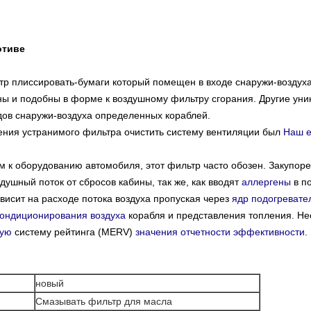
отиве
р плиссировать-бумаги который помещен в входе снаружи-воздуха
ны и подобны в форме к воздушному фильтру сгорания. Другие ун
дов снаружи-воздуха определенных кораблей.
ния устранимого фильтра очистить систему вентиляции был
Наш е
 к оборудованию автомобиля, этот фильтр часто обозен. Закупор
душный поток от сбросов кабины, так же, как вводят
аллергены
в по
висит на расходе потока воздуха пропуская через
ядр подогревате
кондиционирования воздуха
корабля и представления топления. Не
ную
систему рейтинга (MERV)
значения отчетности эффективности
.
новый
Смазывать фильтр для масла