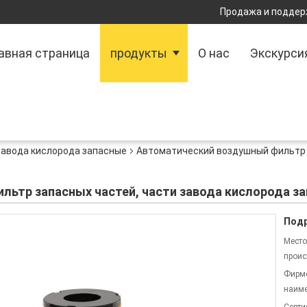
Продажа и поддер
авная страница
продукты
О нас
Экскурси
завода кислорода запасные
Автоматический воздушный фильтр 
ьтр запасных частей, части завода кислорода за
Подр
Место
проис
Фирм
наиме