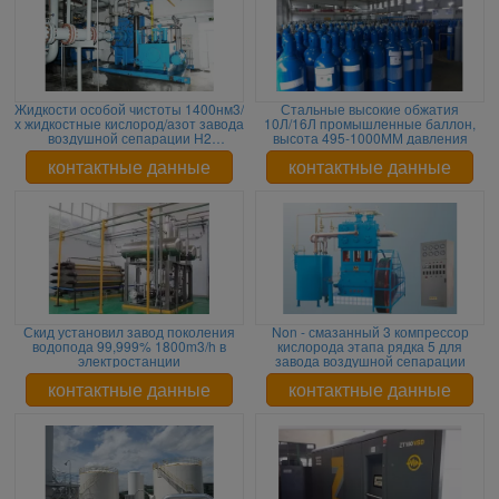
Жидкости особой чистоты 1400нм3/
Стальные высокие обжатия
х жидкостные кислород/азот завода
10Л/16Л промышленные баллон,
воздушной сепарации Н2
высота 495-1000ММ давления
О2ий/2000нм3/х производя машину
контактные данные
контактные данные
Скид установил завод поколения
Non - смазанный 3 компрессор
водопода 99,999% 1800m3/h в
кислорода этапа рядка 5 для
электростанции
завода воздушной сепарации
контактные данные
контактные данные