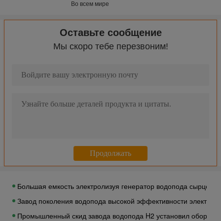
Во всем мире
Вакуумируйте бак для хранения изолированный порошком, б
Большой контейнер ЛИН танка ИСО/бак для хранения 200М3 
Оставьте сообщение
Метал составное хранение 300М3-3000М3 криогенной жидко
Мы скоро тебе перезвоним!
Низкое потребление ЛИН/жидкость ДОЛГОТЫ бак для хранени
завод воздушной сепарации медицинского низкого давления 
Завод воздушной сепарации промышленного 3000нм завода ар
Скид ³/х завода 2000нм жидкого кислорода большой установ
Блок завода воздушной сепарации медицинской/промышленно
600Л/х завод воздушной сепарации жидкого азота особой чи
99,6% промышленный завод воздушной сепарации завода Н2 
Завод воздушной сепарации 100нм3/х особой чистоты 99,6
Автоматический завод поколения водопода O2его H2 с систе
Большая емкость электролизуя генератор водопода сырцово
Завод поколения водопода высокой эффективности электрол
Промышленный скид завода водопода H2 установил оборудо