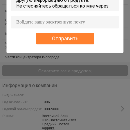
газа
контейнер бака iso
Насос криогенной жидкости
Оборудование установленное
Вапоризатор ДОЛГОТЫ
скидом
Компрессор кислорода
Завод азота PSA
Отправить
Части завода кислорода
машины производства цилиндра
запасные
лпг
Части концентратора кислорода
Осмотрите все > продуктов;
Информация о компании
Вид бизнеса:
Год основания:
1996
Годовой объем продаж:
1000-5000
Рынки:
Восточной Азии
Юго-Восточная Азия
Средний Восток
Африка