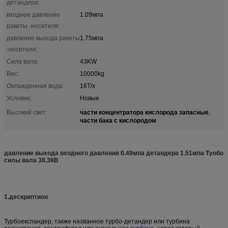
детандера:
входное давление
1.09мпа
ракеты -носителя:
давление выхода ракеты
1.75мпа
-носителя:
Сила вала:
43KW
Вес:
10000kg
Охлажденная вода:
16Т/х
Условие:
Новые
части концентратора кислорода запасные
Высокий свет:
,
части бака с кислородом
давление выхода входного давления 0.49мпа детандера 1.51мпа Туобо
силы вала 38.3КВ
1.дескриптион
Турбоекспандер, также названное турбо-детандер или турбина