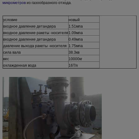
микрометров
из газообразного отхода.
условие
новый
входное давление детандера
1.51мпа
входное давление ракеты -носителя
1.09мпа
входное давление детандера
0.49мпа
давление выхода ракеты -носителя
1.75мпа
сила вала
38.3кв
вес
10000кг
охлажденная вода
16Т/х