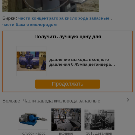
части концентратора кислорода запасные
Бирки:
,
части бака с кислородом
Получить лучшую цену для
давление выхода входного
давления 0.49мпа детандера
1.51мпа Туобо силы вала
38.3КВ
Продолжать
Части завода кислорода запасные
Больше
Голубой насос
входное
16T / Детандер
160L / Д